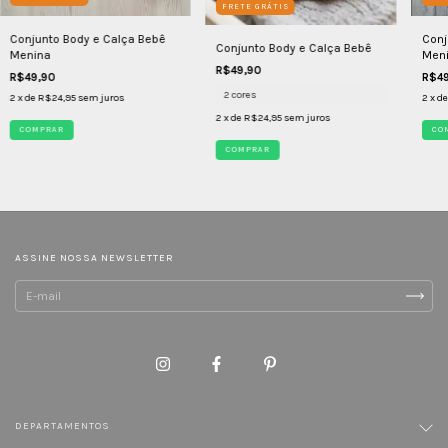
FRETE GRÁTIS
Conjunto Body e Calça Bebê
Conj
Conjunto Body e Calça Bebê
Menina
Men
R$49,90
R$49,90
R$49
2 cores
2
x de
R$24,95
sem juros
2
x d
2
x de
R$24,95
sem juros
COMPRAR
CO
COMPRAR
ASSINE NOSSA NEWSLETTER
DEPARTAMENTOS