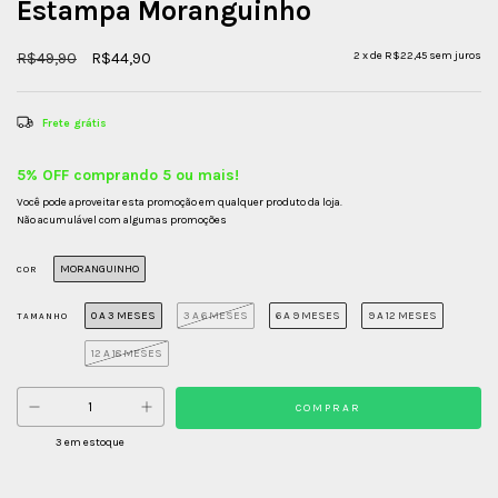
Estampa Moranguinho
R$49,90
R$44,90
2
x de
R$22,45
sem juros
Frete grátis
5% OFF comprando 5 ou mais!
Você pode aproveitar esta promoção em qualquer produto da loja.
Não acumulável com algumas promoções
MORANGUINHO
COR
0 A 3 MESES
3 A 6 MESES
6 A 9 MESES
9 A 12 MESES
TAMANHO
12 A 18 MESES
3
em estoque