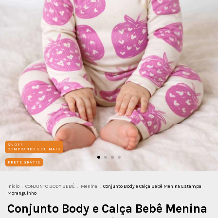
5% OFF
COMPRANDO 5 OU MAIS
FRETE GRÁTIS
Início
.
CONJUNTO BODY BEBÊ
.
Menina
.
Conjunto Body e Calça Bebê Menina Estampa
Moranguinho
Conjunto Body e Calça Bebê Menina