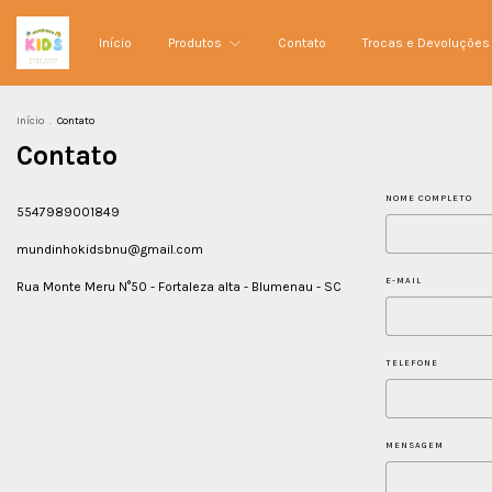
Início
Produtos
Contato
Trocas e Devoluções
Início
.
Contato
Contato
NOME COMPLETO
5547989001849
mundinhokidsbnu@gmail.com
E-MAIL
Rua Monte Meru N°50 - Fortaleza alta - Blumenau - SC
TELEFONE
MENSAGEM