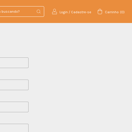
Login
/
Cadastre-se
Carrinho
(
0
)