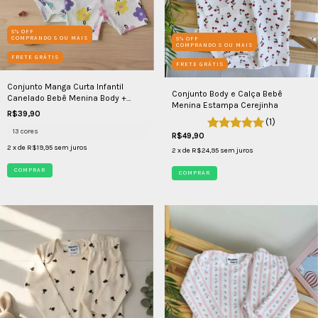
5% OFF
COMPRANDO 5 OU MAIS
5% OFF
COMPRANDO 5 OU MAIS
FRETE GRÁTIS
FRETE GRÁTIS
Conjunto Manga Curta Infantil
Conjunto Body e Calça Bebê
Canelado Bebê Menina Body +
Menina Estampa Cerejinha
Shorts
R$39,90
(1)
13 cores
R$49,90
2
x de
R$19,95
sem juros
2
x de
R$24,95
sem juros
COMPRAR
COMPRAR