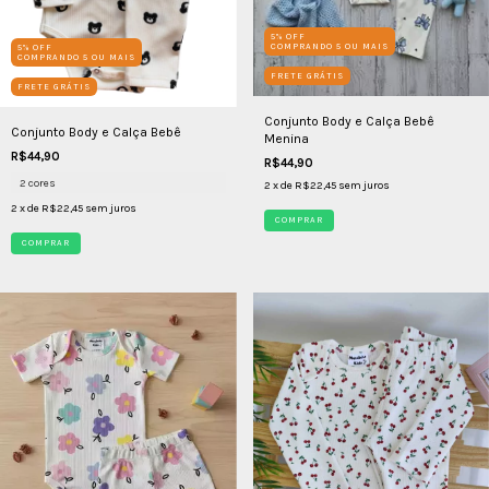
5% OFF
COMPRANDO 5 OU MAIS
5% OFF
COMPRANDO 5 OU MAIS
FRETE GRÁTIS
FRETE GRÁTIS
Conjunto Body e Calça Bebê
Conjunto Body e Calça Bebê
Menina
R$44,90
R$44,90
2 cores
2
x de
R$22,45
sem juros
2
x de
R$22,45
sem juros
COMPRAR
COMPRAR