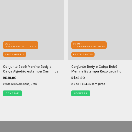
5% OFF
5% OFF
COMPRANDO 5 OU MAIS
COMPRANDO 5 OU MAIS
FRETE GRÁTIS
FRETE GRÁTIS
Conjunto Bebê Menino Body e
Conjunto Body e Calça Bebê
Calça Algodão estampa Carrinhos
Menina Estampa Roxo Lacinho
R$49,90
R$49,90
2
x de
R$24,95
sem juros
2
x de
R$24,95
sem juros
COMPRAR
COMPRAR