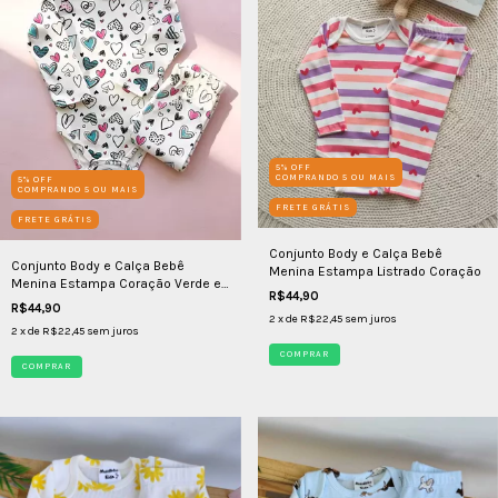
5% OFF
COMPRANDO 5 OU MAIS
5% OFF
COMPRANDO 5 OU MAIS
FRETE GRÁTIS
FRETE GRÁTIS
Conjunto Body e Calça Bebê
Conjunto Body e Calça Bebê
Menina Estampa Listrado Coração
Menina Estampa Coração Verde e
R$44,90
Rosa
R$44,90
2
x de
R$22,45
sem juros
2
x de
R$22,45
sem juros
COMPRAR
COMPRAR