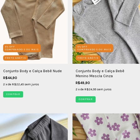
5% OFF
5% OFF
COMPRANDO 5 OU MAIS
COMPRANDO 5 OU MAIS
FRETE GRÁTIS
FRETE GRÁTIS
Conjunto Body e Calça Bebê Nude
Conjunto Body e Calça Bebê
Menino Mescla Cinza
R$44,90
R$49,90
2
x de
R$22,45
sem juros
2
x de
R$24,95
sem juros
COMPRAR
COMPRAR