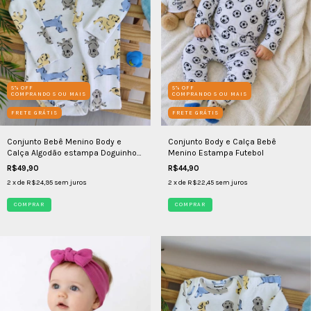
5% OFF
5% OFF
COMPRANDO 5 OU MAIS
COMPRANDO 5 OU MAIS
FRETE GRÁTIS
FRETE GRÁTIS
Conjunto Bebê Menino Body e
Conjunto Body e Calça Bebê
Calça Algodão estampa Doguinho
Menino Estampa Futebol
Linguicinha
R$49,90
R$44,90
2
x de
R$24,95
sem juros
2
x de
R$22,45
sem juros
COMPRAR
COMPRAR