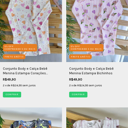
5% OFF
5% OFF
COMPRANDO 5 OU MAIS
COMPRANDO 5 OU MAIS
FRETE GRÁTIS
FRETE GRÁTIS
Conjunto Body e Calça Bebê
Conjunto Body e Calça Bebê
Menina Estampa Corações
Menina Estampa Bichinhos
Coloridos 2
R$49,90
R$49,90
2
x de
R$24,95
sem juros
2
x de
R$24,95
sem juros
COMPRAR
COMPRAR