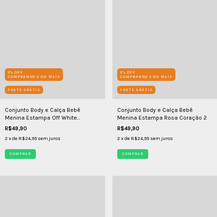
5% OFF
5% OFF
COMPRANDO 5 OU MAIS
COMPRANDO 5 OU MAIS
FRETE GRÁTIS
FRETE GRÁTIS
Conjunto Body e Calça Bebê
Conjunto Body e Calça Bebê
Menina Estampa Off White
Menina Estampa Rosa Coração 2
Coração 2
R$49,90
R$49,90
2
x de
R$24,95
sem juros
2
x de
R$24,95
sem juros
COMPRAR
COMPRAR