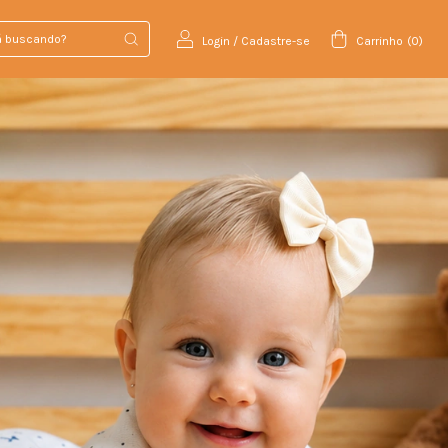
Login
/
Cadastre-se
Carrinho
(
0
)